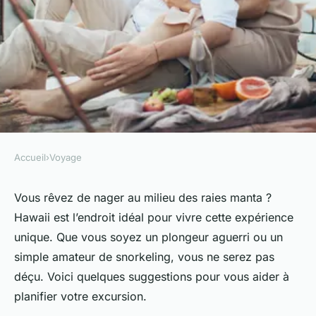
Accueil
›
Voyage
VOYAGE
Où pratiquer le snorkeling au
Vous rêvez de nager au milieu des raies manta ?
Hawaii est l’endroit idéal pour vivre cette expérience
milieu des raies manta à
unique. Que vous soyez un plongeur aguerri ou un
Hawaii ?
simple amateur de snorkeling, vous ne serez pas
déçu. Voici quelques suggestions pour vous aider à
Baptiste
•
9 octobre 2024
•
6 min de lecture
planifier votre excursion.