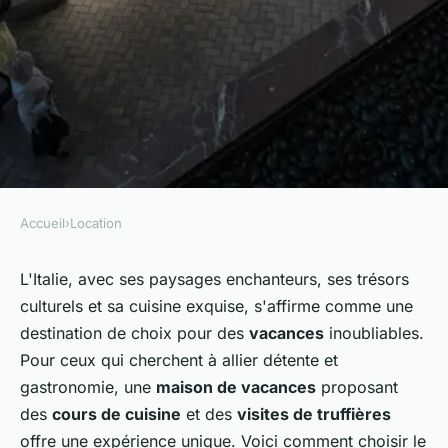
Accueil
›
Location
LOCATION
Quels sont les critères pour
L'Italie, avec ses paysages enchanteurs, ses trésors
culturels et sa cuisine exquise, s'affirme comme une
réserver une maison de
destination de choix pour des
vacances
inoubliables.
vacances en Italie avec des
Pour ceux qui cherchent à allier détente et
cours de cuisine et des visites
gastronomie, une
maison de vacances
proposant
de truffières?
des
cours de cuisine
et des
visites de truffières
offre une expérience unique. Voici comment choisir le