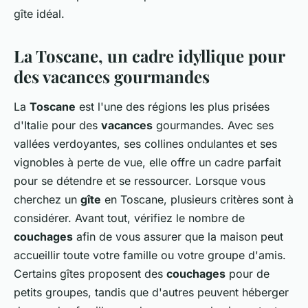
Baptiste
•
26 juin 2024
•
5 min de lecture
gîte idéal.
La Toscane, un cadre idyllique pour
des vacances gourmandes
La
Toscane
est l'une des régions les plus prisées
d'Italie pour des
vacances
gourmandes. Avec ses
vallées verdoyantes, ses collines ondulantes et ses
vignobles à perte de vue, elle offre un cadre parfait
pour se détendre et se ressourcer. Lorsque vous
cherchez un
gîte
en Toscane, plusieurs critères sont à
considérer. Avant tout, vérifiez le nombre de
couchages
afin de vous assurer que la maison peut
accueillir toute votre famille ou votre groupe d'amis.
Certains gîtes proposent des
couchages
pour de
petits groupes, tandis que d'autres peuvent héberger