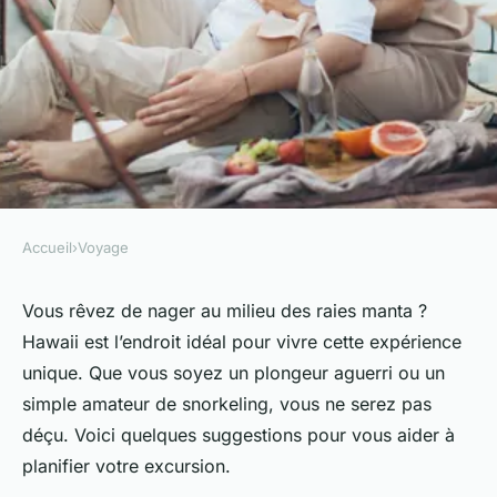
Accueil
›
Voyage
VOYAGE
Où pratiquer le snorkeling au
Vous rêvez de nager au milieu des raies manta ?
Hawaii est l’endroit idéal pour vivre cette expérience
milieu des raies manta à
unique. Que vous soyez un plongeur aguerri ou un
Hawaii ?
simple amateur de snorkeling, vous ne serez pas
déçu. Voici quelques suggestions pour vous aider à
Baptiste
•
9 octobre 2024
•
6 min de lecture
planifier votre excursion.