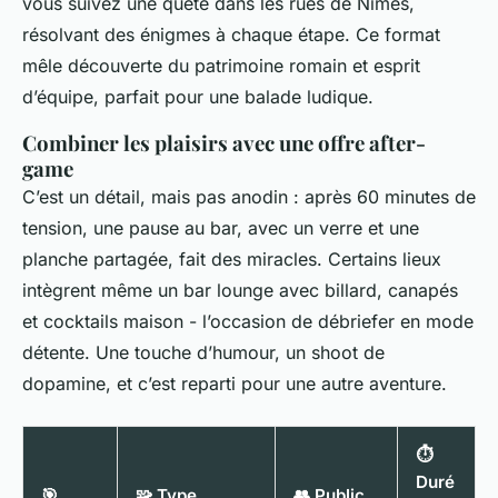
vous suivez une quête dans les rues de Nîmes,
résolvant des énigmes à chaque étape. Ce format
mêle découverte du patrimoine romain et esprit
d’équipe, parfait pour une balade ludique.
Combiner les plaisirs avec une offre after-
game
C’est un détail, mais pas anodin : après 60 minutes de
tension, une pause au bar, avec un verre et une
planche partagée, fait des miracles. Certains lieux
intègrent même un bar lounge avec billard, canapés
et cocktails maison - l’occasion de débriefer en mode
détente. Une touche d’humour, un shoot de
dopamine, et c’est reparti pour une autre aventure.
⏱️
Duré
🎯
🧩 Type
👥 Public