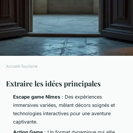
Accueil
›
Tourisme
TOURISME
Extraire les idées principales
Comment choisir votre escape
game à Nîmes pour une
Escape game Nîmes
: Des expériences
expérience mémorable
immersives variées, mêlant décors soignés et
technologies interactives pour une aventure
Éléanore
•
20/05/2026 13:32
•
9 min de lecture
captivante.
Action Game
: Un format dynamique qui allie