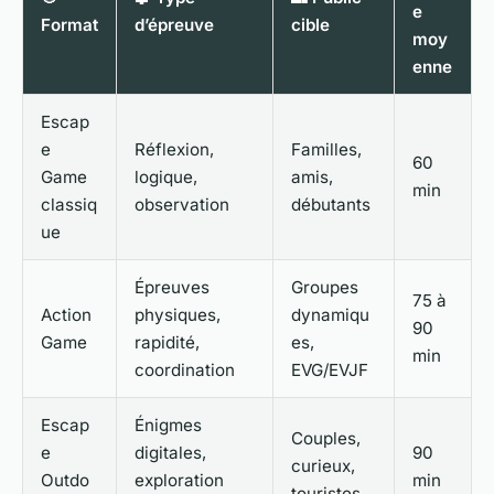
e
Format
d’épreuve
cible
moy
enne
Escap
e
Réflexion,
Familles,
60
Game
logique,
amis,
min
classiq
observation
débutants
ue
Épreuves
Groupes
75 à
Action
physiques,
dynamiqu
90
Game
rapidité,
es,
min
coordination
EVG/EVJF
Escap
Énigmes
Couples,
e
digitales,
90
curieux,
Outdo
exploration
min
touristes